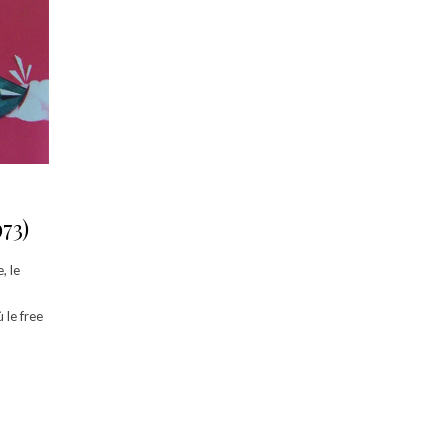
73)
, le
 le free