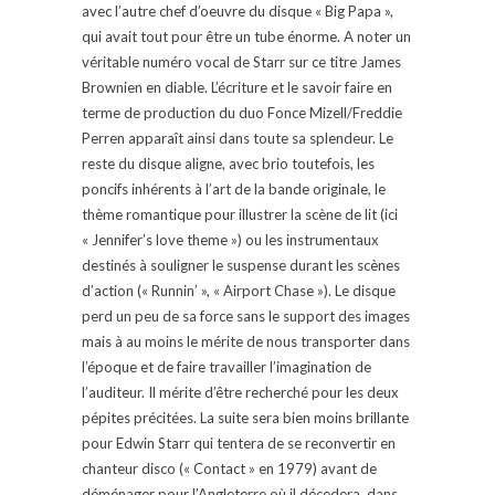
avec l’autre chef d’oeuvre du disque « Big Papa »,
qui avait tout pour être un tube énorme. A noter un
véritable numéro vocal de Starr sur ce titre James
Brownien en diable. L’écriture et le savoir faire en
terme de production du duo Fonce Mizell/Freddie
Perren apparaît ainsi dans toute sa splendeur. Le
reste du disque aligne, avec brio toutefois, les
poncifs inhérents à l’art de la bande originale, le
thème romantique pour illustrer la scène de lit (ici
« Jennifer’s love theme ») ou les instrumentaux
destinés à souligner le suspense durant les scènes
d’action (« Runnin’ », « Airport Chase »). Le disque
perd un peu de sa force sans le support des images
mais à au moins le mérite de nous transporter dans
l’époque et de faire travailler l’imagination de
l’auditeur. Il mérite d’être recherché pour les deux
pépites précitées. La suite sera bien moins brillante
pour Edwin Starr qui tentera de se reconvertir en
chanteur disco (« Contact » en 1979) avant de
déménager pour l’Angleterre où il décedera, dans