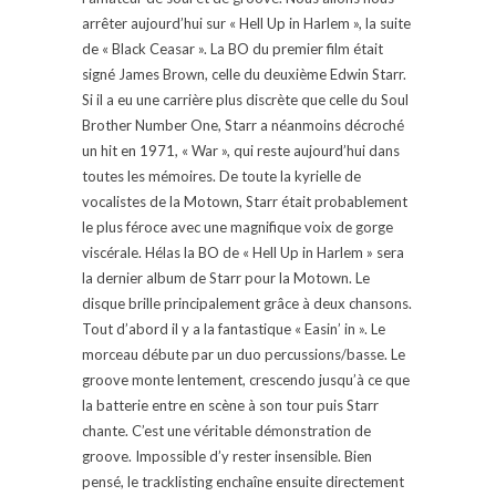
arrêter aujourd’hui sur « Hell Up in Harlem », la suite
de « Black Ceasar ». La BO du premier film était
signé James Brown, celle du deuxième Edwin Starr.
Si il a eu une carrière plus discrète que celle du Soul
Brother Number One, Starr a néanmoins décroché
un hit en 1971, « War », qui reste aujourd’hui dans
toutes les mémoires. De toute la kyrielle de
vocalistes de la Motown, Starr était probablement
le plus féroce avec une magnifique voix de gorge
viscérale. Hélas la BO de « Hell Up in Harlem » sera
la dernier album de Starr pour la Motown. Le
disque brille principalement grâce à deux chansons.
Tout d’abord il y a la fantastique « Easin’ in ». Le
morceau débute par un duo percussions/basse. Le
groove monte lentement, crescendo jusqu’à ce que
la batterie entre en scène à son tour puis Starr
chante. C’est une véritable démonstration de
groove. Impossible d’y rester insensible. Bien
pensé, le tracklisting enchaîne ensuite directement