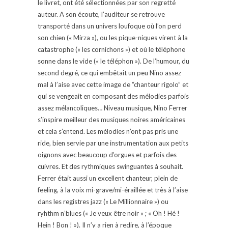
le livret, ont été sélectionnées par son regretté
auteur. A son écoute, l’auditeur se retrouve
transporté dans un univers loufoque où l’on perd
son chien (« Mirza »), ou les pique-niques virent à la
catastrophe (« les cornichons ») et où le téléphone
sonne dans le vide (« le téléphon »). De l’humour, du
second degré, ce qui embêtait un peu Nino assez
mal à l’aise avec cette image de “chanteur rigolo” et
qui se vengeait en composant des mélodies parfois
assez mélancoliques… Niveau musique, Nino Ferrer
s’inspire meilleur des musiques noires américaines
et cela s’entend. Les mélodies n’ont pas pris une
ride, bien servie par une instrumentation aux petits
oignons avec beaucoup d’orgues et parfois des
cuivres. Et des rythmiques swinguantes à souhait.
Ferrer était aussi un excellent chanteur, plein de
feeling, à la voix mi-grave/mi-éraillée et très à l’aise
dans les registres jazz (« Le Millionnaire ») ou
ryhthm n’blues (« Je veux être noir » ; « Oh ! Hé !
Hein ! Bon ! »). Il n’y a rien à redire, à l’époque