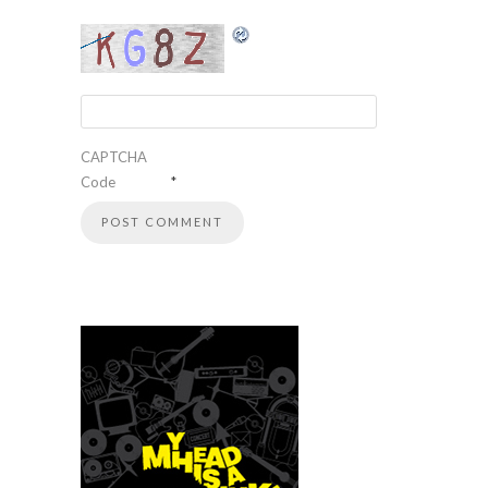
CAPTCHA
Code
*