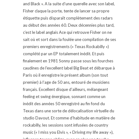
and Black ». A la suite d’une querelle avec son label,
Fisher claque la porte, tente de lancer sa propre
étiquette puis disparaît complètement des radars
au début des années 60. Deux décennies plus tard,
c’est le label anglais Ace qui retrouve Fisher on ne
sait où et sort dans la foulée une compilation de ses
premiers enregistrements (« Texas Rockabilly »)
complété par un EP totalement inédit. Et puis
finalement en 1981 Sonny passe sous les fourches
caudines de l’excellent label Big Beat et débarque à
Paris où il enregistre le présent album (son tout
premier) à l’age de 50 ans, entouré de musiciens
français. Excellent disque d’ailleurs, mélangeant
feeling et swing énergique, sonnant comme un
inédit des années 50 enregistré au fin fond du
Texas dans une sorte de délocalisation virtuelle du
studio Davout. Et comme d’habitude en matière de
rockabilly, les sessions sont infusées de country
music (« I miss you Elvis », « Driving my life away »),