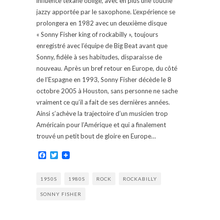
influence texane oblige, avec en plus une touche
jazzy apportée par le saxophone. L’expérience se
prolongera en 1982 avec un deuxième disque
« Sonny Fisher king of rockabilly », toujours
enregistré avec l’équipe de Big Beat avant que
Sonny, fidèle à ses habitudes, disparaisse de
nouveau. Après un bref retour en Europe, du côté
de l’Espagne en 1993, Sonny Fisher décède le 8
octobre 2005 à Houston, sans personne ne sache
vraiment ce qu’il a fait de ses dernières années.
Ainsi s’achève la trajectoire d’un musicien trop
Américain pour l’Amérique et qui a finalement
trouvé un petit bout de gloire en Europe…
Facebook
Twitter
1950S
1980S
ROCK
ROCKABILLY
SONNY FISHER