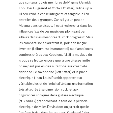
que contenant trois membres de Magma (Jannick
Top, Joël Dugrenot et Yochk O’Seffer), le line-up à
lui seul rend la chose intrigante et tangible le lien
entre les deux groupes. Car, s’il y a un peu de
Magma dans ce disque, il est à rechercher dans les
influences jazz de ces musiciens plongeant par
ailleurs dans les méandres du rock progressif. Mais
les comparaisons s’arrêtent là, point de langue
inventée (l’album est instrumental) ou d’ambiances
sombres chères aux Kobaiens, ici. Si la musique du
groupe se frotte, encore que, à une vitesse limite,
on ne peut pas en dire autant de leur créativité
débridée. Le saxophone (Jeff Seffer) et le piano
électrique (Jean-Louis Bucchi) apportent un
véritable plus et de l’originalité dans une formation
très attachée à sa dimension rock, et aux
fulgurances soniques de la guitare électrique
(cf. « Abra ») ; rapprochant le tout de la période
électrique de Miles Davis dont on jurerait que le
fantôme traîne dans les parages. Conjugué à des