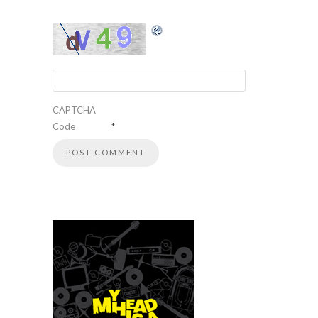
CAPTCHA
Code
*