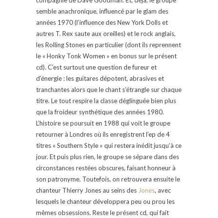
semble anachronique, influencé par le glam des
années 1970 (l’influence des New York Dolls et
autres T. Rex saute aux oreilles) et le rock anglais,
les Rolling Stones en particulier (dont ils reprennent
le « Honky Tonk Women » en bonus sur le présent
cd). C’est surtout une question de fureur et
d’énergie : les guitares dépotent, abrasives et
tranchantes alors que le chant s’étrangle sur chaque
titre. Le tout respire la classe déglinguée bien plus
que la froideur synthétique des années 1980.
L’histoire se poursuit en 1988 qui voit le groupe
retourner à Londres où ils enregistrent l’ep de 4
titres « Southern Style » qui restera inédit jusqu’à ce
jour. Et puis plus rien, le groupe se sépare dans des
circonstances restées obscures, faisant honneur à
son patronyme. Toutefois, on retrouvera ensuite le
chanteur Thierry Jones au seins des
Jones
, avec
lesquels le chanteur développera peu ou prou les
mêmes obsessions. Reste le présent cd, qui fait