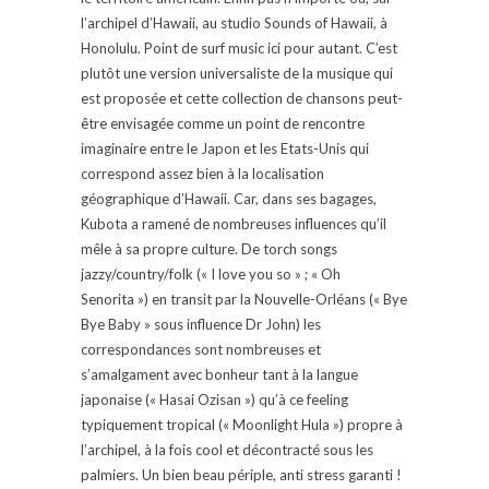
l’archipel d’Hawaii, au studio Sounds of Hawaii, à
Honolulu. Point de surf music ici pour autant. C’est
plutôt une version universaliste de la musique qui
est proposée et cette collection de chansons peut-
être envisagée comme un point de rencontre
imaginaire entre le Japon et les Etats-Unis qui
correspond assez bien à la localisation
géographique d’Hawaii. Car, dans ses bagages,
Kubota a ramené de nombreuses influences qu’il
mêle à sa propre culture. De torch songs
jazzy/country/folk (« I love you so » ; « Oh
Senorita ») en transit par la Nouvelle-Orléans (« Bye
Bye Baby » sous influence Dr John) les
correspondances sont nombreuses et
s’amalgament avec bonheur tant à la langue
japonaise (« Hasai Ozisan ») qu’à ce feeling
typiquement tropical (« Moonlight Hula ») propre à
l’archipel, à la fois cool et décontracté sous les
palmiers. Un bien beau périple, anti stress garanti !