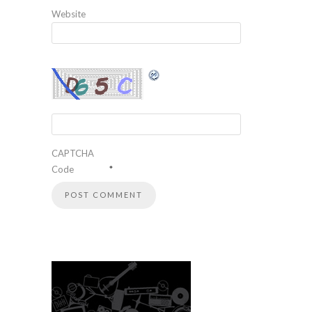
Website
CAPTCHA
Code
*