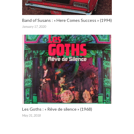
Band of Susans : « Here Comes Success » (1994)
January 17, 2020
Les Goths : « Rêve de silence » (1968)
May 31, 2018