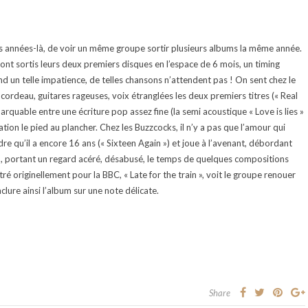
ces années-là, de voir un même groupe sortir plusieurs albums la même année.
ont sortis leurs deux premiers disques en l’espace de 6 mois, un timing
d un telle impatience, de telles chansons n’attendent pas ! On sent chez le
ordeau, guitares rageuses, voix étranglées les deux premiers titres (« Real
marquable entre une écriture pop assez fine (la semi acoustique « Love is lies »
ation le pied au plancher. Chez les Buzzcocks, il n’y a pas que l’amour qui
re qu’il a encore 16 ans (« Sixteen Again ») et joue à l’avenant, débordant
n, portant un regard acéré, désabusé, le temps de quelques compositions
tré originellement pour la BBC, « Late for the train », voit le groupe renouer
lure ainsi l’album sur une note délicate.
Share