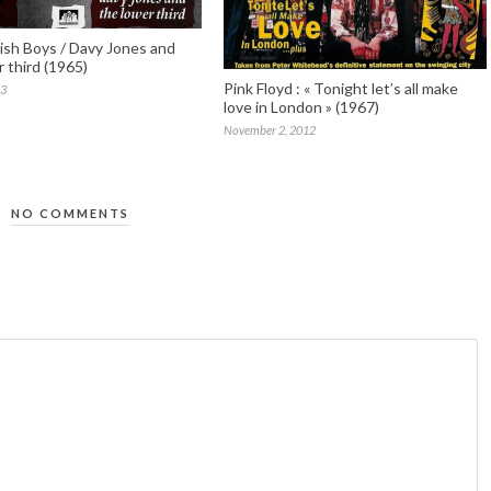
sh Boys / Davy Jones and
 third (1965)
Pink Floyd : « Tonight let’s all make
13
love in London » (1967)
November 2, 2012
NO COMMENTS