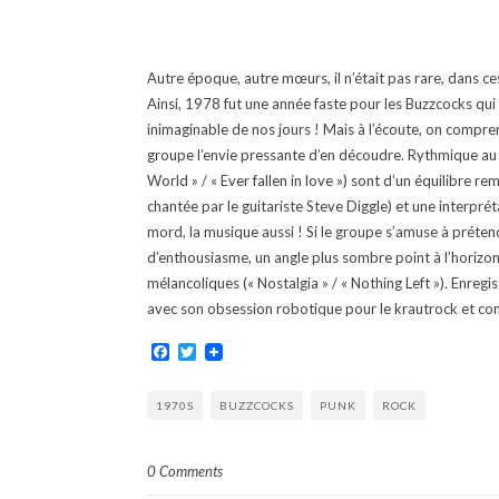
Autre époque, autre mœurs, il n’était pas rare, dans 
Ainsi, 1978 fut une année faste pour les Buzzcocks qui 
inimaginable de nos jours ! Mais à l’écoute, on compren
groupe l’envie pressante d’en découdre. Rythmique au c
World » / « Ever fallen in love ») sont d’un équilibre re
chantée par le guitariste Steve Diggle) et une interprét
mord, la musique aussi ! Si le groupe s’amuse à prétend
d’enthousiasme, un angle plus sombre point à l’horizo
mélancoliques (« Nostalgia » / « Nothing Left »). Enregis
avec son obsession robotique pour le krautrock et conc
Facebook
Twitter
1970S
BUZZCOCKS
PUNK
ROCK
0 Comments