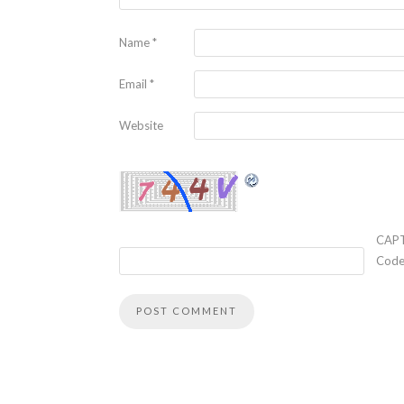
Name
*
Email
*
Website
CAP
Cod