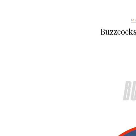
MU
Buzzcocks 