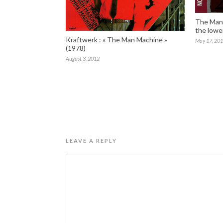
The Mani
the lower
Kraftwerk : « The Man Machine »
May 17, 20
(1978)
August 3, 2012
LEAVE A REPLY