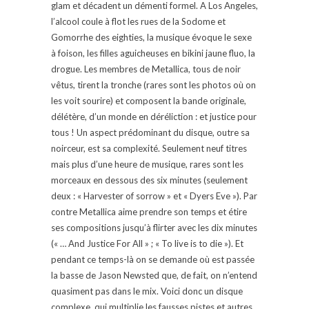
glam et décadent un démenti formel. A Los Angeles,
l’alcool coule à flot les rues de la Sodome et
Gomorrhe des eighties, la musique évoque le sexe
à foison, les filles aguicheuses en bikini jaune fluo, la
drogue. Les membres de Metallica, tous de noir
vêtus, tirent la tronche (rares sont les photos où on
les voit sourire) et composent la bande originale,
délétère, d’un monde en déréliction : et justice pour
tous ! Un aspect prédominant du disque, outre sa
noirceur, est sa complexité. Seulement neuf titres
mais plus d’une heure de musique, rares sont les
morceaux en dessous des six minutes (seulement
deux : « Harvester of sorrow » et « Dyers Eve »). Par
contre Metallica aime prendre son temps et étire
ses compositions jusqu’à flirter avec les dix minutes
(« … And Justice For All » ; « To live is to die »). Et
pendant ce temps-là on se demande où est passée
la basse de Jason Newsted que, de fait, on n’entend
quasiment pas dans le mix. Voici donc un disque
complexe, qui multiplie les fausses pistes et autres