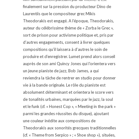
finalement sur la pression du producteur Dino de
Laurentiis que le compositeur grec Mikis
Theodorakis est engagé. A l’époque, Theodorakis,
auteur du célébrissime thème de « Zorba le Grec »,
sort de prison pour activisme politique et, pris par
d’autres engagements, consent à livrer quelques
compositions qu’il laissera à d’autres le soin de
produire et d’enregistrer. Lumet prend alors conseil
auprès de son ami Quincy Jones qui l’orientera vers
un jeune pianiste de jazz, Bob James, a qui
reviendra la tâche de rentrer en studio pour donner
vie à la bande originale. Le rôle du pianiste est
absolument déterminant et orientera le score vers
de tonalités urbaines, marquées par le jazz, la soul
et le funk (cf. « Honest Cop », « Meeting in the park »
parmi les grandes réussites du disque), ajoutant
une couleur inédite aux compositions de
Theodorakis aux sonorités grecques traditionnelles
(cf. « Theme from Serpico » ; « Shoe shop »), situées,