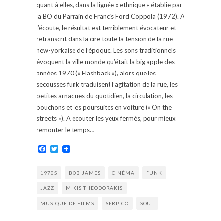
quant à elles, dans la lignée « ethnique » établie par
la BO du Parrain de Francis Ford Coppola (1972). A
l’écoute, le résultat est terriblement évocateur et
retranscrit dans la cire toute la tension de la rue
new-yorkaise de l’époque. Les sons traditionnels
évoquent la ville monde qu’était la big apple des
années 1970 (« Flashback »), alors que les
secousses funk traduisent l’agitation de la rue, les
petites arnaques du quotidien, la circulation, les
bouchons et les poursuites en voiture (« On the
streets »). A écouter les yeux fermés, pour mieux
remonter le temps…
Facebook
Twitter
1970S
BOB JAMES
CINÉMA
FUNK
JAZZ
MIKIS THEODORAKIS
MUSIQUE DE FILMS
SERPICO
SOUL