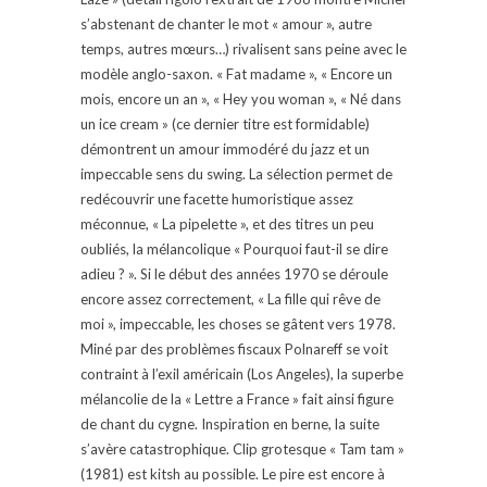
s’abstenant de chanter le mot « amour », autre
temps, autres mœurs…) rivalisent sans peine avec le
modèle anglo-saxon. « Fat madame », « Encore un
mois, encore un an », « Hey you woman », « Né dans
un ice cream » (ce dernier titre est formidable)
démontrent un amour immodéré du jazz et un
impeccable sens du swing. La sélection permet de
redécouvrir une facette humoristique assez
méconnue, « La pipelette », et des titres un peu
oubliés, la mélancolique « Pourquoi faut-il se dire
adieu ? ». Si le début des années 1970 se déroule
encore assez correctement, « La fille qui rêve de
moi », impeccable, les choses se gâtent vers 1978.
Miné par des problèmes fiscaux Polnareff se voit
contraint à l’exil américain (Los Angeles), la superbe
mélancolie de la « Lettre a France » fait ainsi figure
de chant du cygne. Inspiration en berne, la suite
s’avère catastrophique. Clip grotesque « Tam tam »
(1981) est kitsh au possible. Le pire est encore à