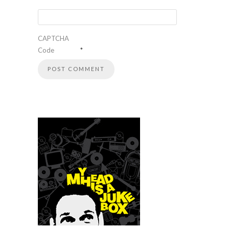
CAPTCHA
Code
*