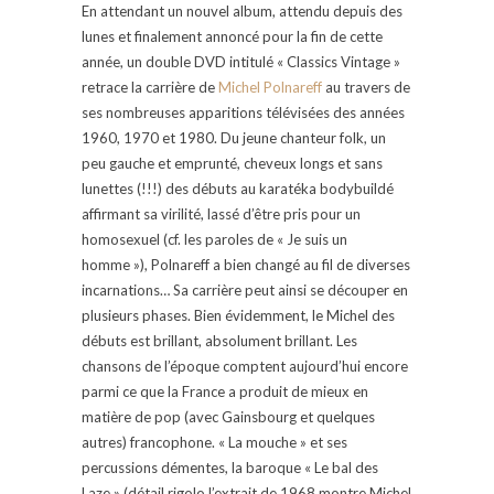
En attendant un nouvel album, attendu depuis des
lunes et finalement annoncé pour la fin de cette
année, un double DVD intitulé « Classics Vintage »
retrace la carrière de
Michel Polnareff
au travers de
ses nombreuses apparitions télévisées des années
1960, 1970 et 1980. Du jeune chanteur folk, un
peu gauche et emprunté, cheveux longs et sans
lunettes (!!!) des débuts au karatéka bodybuildé
affirmant sa virilité, lassé d’être pris pour un
homosexuel (cf. les paroles de « Je suis un
homme »), Polnareff a bien changé au fil de diverses
incarnations… Sa carrière peut ainsi se découper en
plusieurs phases. Bien évidemment, le Michel des
débuts est brillant, absolument brillant. Les
chansons de l’époque comptent aujourd’hui encore
parmi ce que la France a produit de mieux en
matière de pop (avec Gainsbourg et quelques
autres) francophone. « La mouche » et ses
percussions démentes, la baroque « Le bal des
Laze » (détail rigolo l’extrait de 1968 montre Michel