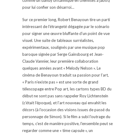
comme un dandy britannique en chemises à jabot)
pour lui confier son désarroi…
Sur ce premier long, Robert Benayoun tire un parti
intéressant de l’étrangeté dégagée par le scénario
pour signer une œuvre bluffante d’un point de vue
visuel. Une suite de tableaux surréalistes,
expérimentaux, soulignés par une musique pop
baroque signée par Serge Gainsbourg et Jean-
Claude Vannier, leur première collaboration
quelques années avant « Melody Nelson ». Le
cinéma de Benayoun traduit sa passion pour l’art,
« Paris n’existe pas » est une sorte de grand
télescopage entre Pop art, les cartons types BD du
début ne sont pas sans rappeler Roy Lichtenstein
(c’était l’époque), et l’art nouveau qui envahit les
décors (à l’occasion des visions issues de passé du
personnage de Simon). Si le film a subi l’outrage du
temps, c’est de manière positive, l’ensemble peut se
regarder comme une « time capsule », un