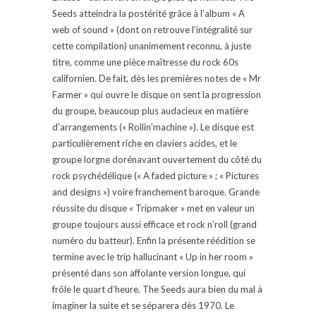
Seeds atteindra la postérité grâce à l’album « A
web of sound » (dont on retrouve l’intégralité sur
cette compilation) unanimement reconnu, à juste
titre, comme une pièce maîtresse du rock 60s
californien. De fait, dès les premières notes de « Mr
Farmer » qui ouvre le disque on sent la progression
du groupe, beaucoup plus audacieux en matière
d’arrangements (« Rollin’machine »). Le disque est
particulièrement riche en claviers acides, et le
groupe lorgne dorénavant ouvertement du côté du
rock psychédélique (« A faded picture » ; « Pictures
and designs ») voire franchement baroque. Grande
réussite du disque « Tripmaker » met en valeur un
groupe toujours aussi efficace et rock n’roll (grand
numéro du batteur). Enfin la présente réédition se
termine avec le trip hallucinant « Up in her room »
présenté dans son affolante version longue, qui
frôle le quart d’heure. The Seeds aura bien du mal à
imaginer la suite et se séparera dès 1970. Le