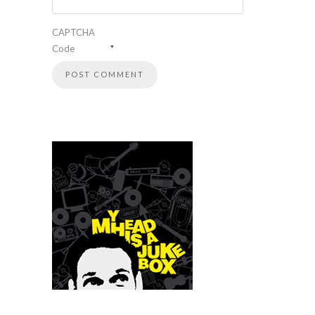
CAPTCHA
Code
*