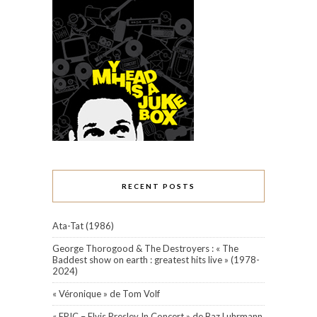
RECENT POSTS
Ata-Tat (1986)
George Thorogood & The Destroyers : « The
Baddest show on earth : greatest hits live » (1978-
2024)
« Véronique » de Tom Volf
« EPIC – Elvis Presley In Concert » de Baz Luhrmann