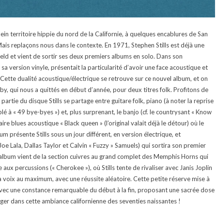
lein territoire hippie du nord de la Californie, à quelques encablures de San
Mais replaçons nous dans le contexte. En 1971, Stephen Stills est déjà une
ield et vient de sortir ses deux premiers albums en solo. Dans son
a version vinyle, présentait la particularité d’avoir une face acoustique et
Cette dualité acoustique/électrique se retrouve sur ce nouvel album, et on
, qui nous a quittés en début d’année, pour deux titres folk. Profitons de
artie du disque Stills se partage entre guitare folk, piano (à noter la reprise
é à « 49 bye-byes ») et, plus surprenant, le banjo (cf. le countrysant « Know
re blues acoustique « Black queen » (l’original valait déjà le détour) où le
um présente Stills sous un jour différent, en version électrique, et
 Lala, Dallas Taylor et Calvin « Fuzzy » Samuels) qui sortira son premier
l’album vient de la section cuivres au grand complet des Memphis Horns qui
aux percussions (« Cherokee »), où Stills tente de rivaliser avec Janis Joplin
 sa voix au maximum, avec une réussite aléatoire. Cette petite réserve mise à
e avec une constance remarquable du début à la fin, proposant une sacrée dose
nger dans cette ambiance californienne des seventies naissantes !