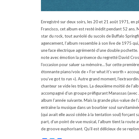
Enregistré sur deux soirs, les 20 et 21 août 1971, en p
Francisco, cet album est resté inédit pendant 52 ans. 
star du rock, tout auréolé du succès de Buffalo Springf
agencement, l’album ressemble à son live de 1975 qui, s
une face électrique agrémenté d’une double pochette. 
note avec émotion la présence du regretté David Crosby
l’occasion pour saluer sa mémoire… Sur cette première p
étonnante piano/voix de « For what it’s worth » accoupl
you’ve got to run »). Autre grand moment, l’extraordinai
chanteur se vide les tripes. La deuxième moitié de l’alb
accompagné d’un groupe préfigurant Manassas (avec Joe
album l’année suivante. Mais la grande plus-value de 
entraîne la musique dans un bourbier soul survitaminée 
(qui avait elle aussi cédée à la tentation soul) forçant
part, d’un point de vue musical, l’album tient la rout
de groove euphorisant. Qu’il est délicieux de se replo