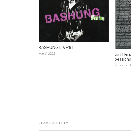
BASHUNG LIVE’81
Jimi Hend
May 8, 2022
Sessions
September 1
LEAVE A REPLY